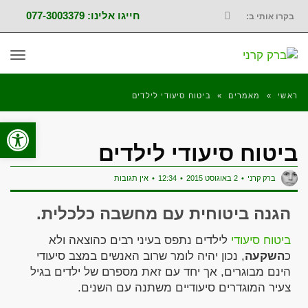
חייגו אלינו: 077-3003379
בקרו אותי ב:
FACEBOOK
תפר
ראשי
»
מאמרים
»
ביטוח סיעודי לילדים
פתח סרגל
ביטוח סיעודי לילדים
ברק קרני
2 באוגוסט 2015
12:34
אין תגובות
הגנה ביטוחית עם מחשבה כלכלית.
ביטוח סיעודי
לילדים נתפס בעיני רבים כהוצאה ולא
כ
השקעה
, נכון יהיה לומר שרוב האנשים במצב סיעודי
הינם מבוגרים, אך יחד עם זאת מספרם של ילדים בגיל
צעיר המוגדרים סיעודיים משתנה עם השנים.