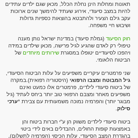
תאונות ומחלות הינן נחלת הכלל, מכאן שגם ילדים עתידים
להיות במצב סיעודי, אירוע שעתיד להימשך שנים ארוכות
עקב גילם הצעיר ולהתבטא בהוצאות כספיות גדולות
ושיבוש חיי משפחה.
חוק הסיעוד
(גמלת סיעוד) במדינת ישראל נותן מענה
טיפולי רק לאדם שהגיע לגיל פרישה, מכאן שילדים במידה
ויהפכו לסיעודיים יטופלו במסגרת
שירותים מיוחדים
של
הביטוח הלאומי.
שני פרמטרים עיקריים משפיעים על עלות הביטוח הסיעודי,
גיל המבוטח ומצבו הרפואי
(היסטוריה רפואית).במקרה
של ביטוח סיעודי לילדים, פרמטרים אלו כמעט ואינם
משפיעים מאחר ומצבם הרפואי טוב יותר ביחס לעתיד (גיל
מבוגר יותר) והפרמיה נמוכה משמעותית עם צבירת *
ערכי
סילוק
.
ביטוח סיעודי לילדים משווק הן ע"י חברות ביטוח והן
באמצעות קופות החולים, ההבדלים באים לידי ביטוי
בהגדרת המצב הסיעודי, עלות הכיסוי (הפרמיה לתשלום),