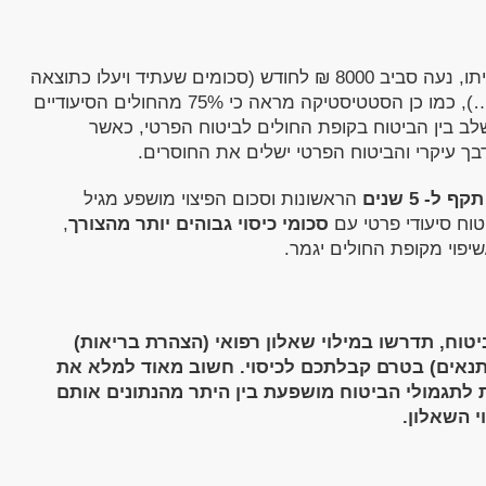
עלות טיפול באדם סיעודי הנמצא בביתו, נעה סביב 8000 ₪ לחודש (סכומים שעתיד ויעלו כתוצאה
מעליית שכר המטפלים, תרופות וכו'…), כמו כן הסטטיסטיקה מראה כי 75% מהחולים הסיעודיים
שלב בין הביטוח בקופת החולים לביטוח הפרטי, כאשר
בך עיקרי והביטוח הפרטי ישלים את החוסרים.
תקף ל- 5 שנים
הראשונות וסכום הפיצוי מושפע מגיל
וח סיעודי פרטי עם
סכומי כיסוי גבוהים יותר מהצורך
,
יטוח, תדרשו במילוי שאלון רפואי (הצהרת בריאות)
 תנאים) בטרם קבלתכם לכיסוי. חשוב מאוד למלא את
 לתגמולי הביטוח מושפעת בין היתר מהנתונים אותם
 השאלון.