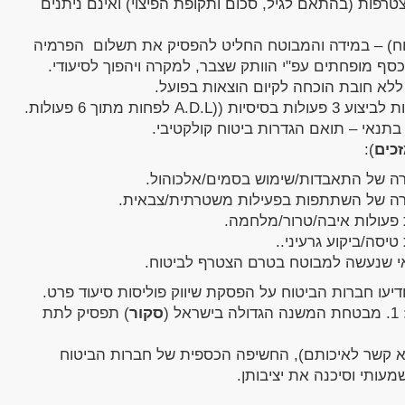
רפות (בהתאם לגיל, סכום ותקופת הפיצוי) ואינם ניתנים
טוח) – במידה והמבוטח החליט להפסיק את תשלום הפרמיה
כסף מופחתים עפ"י הוותק שצבר, למקרה ויהפוך לסיעודי.
לא חובת הוכחה לקיום הוצאות בפועל.
מקרה סיעודי ייחשב כאי מסוגלות לביצוע 3 פעולות בסיסיות ((A.D.L לפחות מתוך 6 פעולות.
כים
):
רה של התאבדות/שימוש בסמים/אלכוהול.
קרה של השתתפות בפעילות משטרתית/צבאית.
 פעולות איבה/טרור/מלחמה.
יסה/ביקוע גרעיני..
אי שנעשה למבוטח בטרם הצטרף לביטוח.
(
סקור
) תפסיק לתת
א קשר לאיכותם), החשיפה הכספית של חברות הביטוח
עותי וסיכנה את יציבותן.