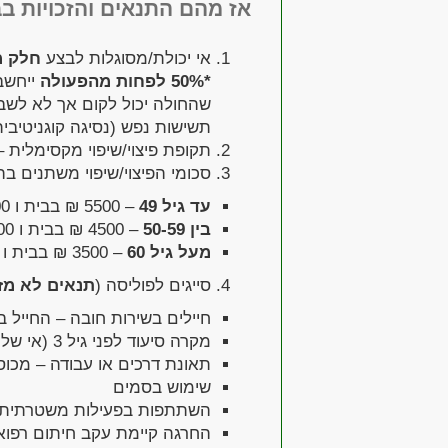
אז מהם התנאים והזכויות בב
אי יכולת/מסוגלות לבצע
חלק מ
*50% לפחות מהפעולה
ייחשב
שהחולה יכול לקום אך לא לשבת
תשישות נפש (נסיגה קוגניטיבי
תקופת פיצוי/שיפוי מקסימלית – 60 חודש
סכומי הפיצוי/שיפוי משתנים 
עד גיל 49
– 5500 ₪ בבית ו 10000 ₪ במוסד (החזר עד 80% מההוצאה).
בין 50-59
– 4500 ₪ בבית ו 6500 ₪ במוסד (החזר עד 80% מההוצאה).
מעל גיל 60
– 3500 ₪ בבית ו 4500 ₪ במוסד (החזר עד 80% מההוצאה).
סייגים לפוליסה (
תנאים לא מז
חיילים בשירות חובה – החייל 
מקרה סיעוד לפני גיל 3 (אי שליטה בסוגרים)
תאונת דרכים או עבודה – מכוס
שימוש בסמים
השתתפות בפעילות משטרתית א
החרגה קיימת עקב חיתום רפו