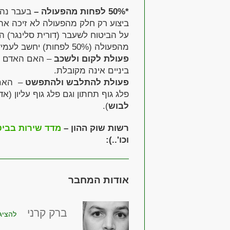
*50% לפחות מהפעולה –
בעבר נהג
על הביטוח לשעבר (דורית סלינגר) ה
מהפעולה (50% לפחות) יחשב לעמידה בתנאי.
פעולת לקום ולשכב
– האם האדם מס
ביניים אינה מקובלת.
פעולת להתלבש ולהתפשט
– האם 
פלג גוף תחתון וגם פלג גוף עליון (
לבוש
).
רשות שוק ההון –
מדד שירות בביט
וכו'..):
אודות המחבר
ברק קרני
להציג