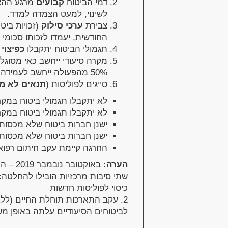
דמי הביטוח
קבועים
מרגע ההצט
לשינוי, למעט הצמדה למדד
.
צבירת
ערכי סילוק
(זכויות בי
החודשית, יעמדו לזכותו סכומי 
תגמולי הביטוח יתקבלו
כפיצוי
ל
50% מהפעולה ייחשב לעמידה בתנאי – תואם הגדרות ביטוח קולקטיבי.
סייגים לפוליסות (
תנאים לא מז
לא יתקבלו תגמולי ביטוח במק
לא יתקבלו תגמולי ביטוח במ
ישנן חברות ביטוח שלא מכסות
ישנן חברות ביטוח שלא מכסות ט
החרגה קיימת עקב חיתום רפו
הערה:
באוקטובר נובמבר 2019 – הודיעו חברות הביטוח על הפסקת שיווק פוליסות סיעוד פרט.
שתי סיבות מרכזיות הובילו להחלטה: 1. מבטחת המשנה הגדולה בישראל 
כיסוי לפוליסות חדשות
2. עקב התארכות תוחלת החיים (לל
לביטוחים הסיעודיים עלתה באופן משמ