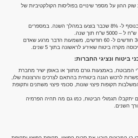
ודיעה רשות שוק ההון על מספר שינויים בפוליסות הקולקטיביות של
הקטנת סכום הפיצוי ב- 10% בנוסף ל- 8% שכבר בוצעו במהלך השנה. במספרים
הארכת תקופת האכשרה מ- 36 חודשים ל- 60 חודשים, משמעות הדבר מרגע שאדם
סה מקרה ביטוח שאירע לראשונה בתוך 5 שנים.
ני ביטוח ונציגי החברות:
 ע"י המבוטח, באמצעות גורם מתווך או באופן ישיר מחברת
רות לרכוש הגנה ביטוחית בהתאם לצרכים והרצונות שלו,
המשלבות תקופות פיצוי שונות, סכומי פיצוי משתנים ותקופת
ם יתקבלו תגמולי הביטוח, כמו גם מה תהיה הפרמיה
ורך השנים.
י בו המבוטח קובע את סכום הפיצוי, תקופת הפיצוי ותקופת