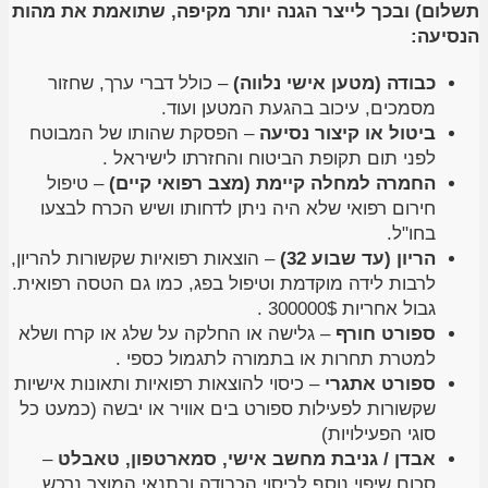
תשלום) ובכך לייצר הגנה יותר מקיפה, שתואמת את מהות
הנסיעה:
כבודה (מטען אישי נלווה)
– כולל דברי ערך, שחזור
מסמכים, עיכוב בהגעת המטען ועוד.
ביטול או קיצור נסיעה
– הפסקת שהותו של המבוטח
לפני תום תקופת הביטוח והחזרתו לישיראל .
החמרה למחלה קיימת (מצב רפואי קיים)
– טיפול
חירום רפואי שלא היה ניתן לדחותו ושיש הכרח לבצעו
בחו"ל.
הריון (עד שבוע 32)
– הוצאות רפואיות שקשורות להריון,
לרבות לידה מוקדמת וטיפול בפג, כמו גם הטסה רפואית.
גבול אחריות 300000$ .
ספורט חורף
– גלישה או החלקה על שלג או קרח ושלא
למטרת תחרות או בתמורה לתגמול כספי .
ספורט אתגרי
– כיסוי להוצאות רפואיות ותאונות אישיות
שקשורות לפעילות ספורט בים אוויר או יבשה (כמעט כל
סוגי הפעילויות)
אבדן / גניבת מחשב אישי, סמארטפון, טאבלט
–
סכום שיפוי נוסף לכיסוי הכבודה ובתנאי המוצר נרכש