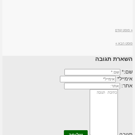
« פוסט קודם
פוסט הבא »
השארת תגובה
שם:*
אימייל*
אתר:
תגובה