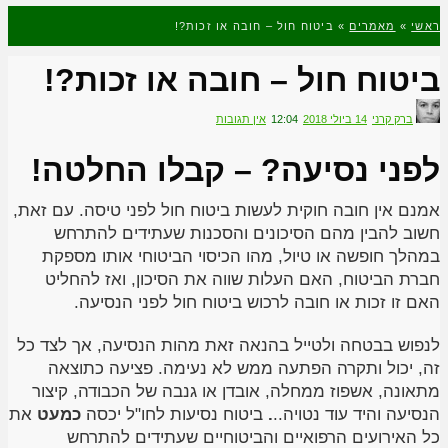
ראשי
»
מאמרים
»
ביטוח חול – חובה או זכות?!
ביטוח חול – חובה או זכות?!
ברק קרני
14 ביולי 2018
12:04
אין תגובות
לפני נסיעה? – קבלו החלטה!
אמנם אין חובה חוקית לעשות ביטוח חול לפני טיסה. עם זאת,
חשוב להבין מהם הסיכונים והסכנות שעתידים להתרחש
במהלך חופשה או טיול, מהו הכיסוי הביטוחי אותו מספקת
חברת הביטוח, האם העלות שווה את הסיכון, ואז להחליט
האם זו זכות או חובה לרכוש ביטוח חול לפני הנסיעה.
לנפוש בבטחה ולטייל בהנאה זאת מהות הנסיעה, אך לצד כל
זה, יכול ותקרה הפתעה ממש לא נעימה. פציעה כתוצאה
מתאונה, אשפוז ממחלה, אובדן או גנבה של הכבודה, קיצור
הנסיעה והיד עוד נטויה..
.
ביטוח נסיעות לחו"ל יכסה
כמעט
את
כל האירועים הרפואיים והביטוחיים שעתידים להתרחש