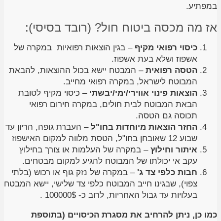
במפתיע.
אז מה מכסה ביטוח חול? (רובד בסיסי):
כיסוי רפואי מקיף
– בגין הוצאות רפואיות במקרה של
אשפוז ושלא בעת אשפוז.
הטסה רפואית
– המבטח יישא בכול ההוצאות, להבאת
המבוטח לישראל, במקרה רפואי מחייב.
הוצאות פינוי אווירי/ימי/יבשתי
– כיסוי מקיף לטובת
הבאת המבוטח לבית חולים, במקרה חירום רפואי
תכוסה גם הטסה.
החזר הוצאות מיוחדות בחו"ל
– העברת גופה, הריון עד
שבוע 12 שאובחן בחו"ל, הטסת מלווה למקום האישפוז
איתור וחילוץ
– במקרה של העלמות או צורך בחילוץ
עקב אי יכולתו של המבוטח להגיע למקום מבטחים.
חבות כלפי צד ג'
– במקרה של נזק גוף או רכוש (בלתי
צפוי), שבגינו חייב המבוטח כלפי צד שלישי, יישא המבטח
בעלויות עד גבול האחריות, לרוב כ- 100000$ .
כמו כן, ניתן להרחיב את מסגרת הכיסויים (בתוספת