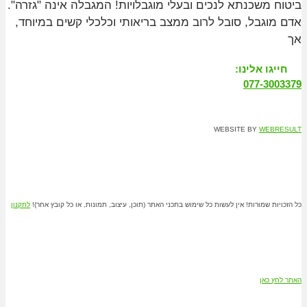
ביטוח משכנתא לנכים ובעלי מוגבלויות! המגבלה אינה "גזרה".
אדם מוגבל, סובל לרוב ממצב בריאותי וכלכלי קשים במיוחד,
אך
חייגו אלינו:
077-3003379
WEBSITE BY
WEBRESULT
כל הזכויות שמורות! אין לעשות כל שימוש בתכני האתר (תוכן, עיצוב, תמונות, או כל קובץ אחר)!
לתקנון
האתר לחץ כאן