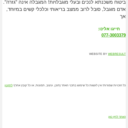
ביטוח משכנתא לנכים ובעלי מוגבלויות! המגבלה אינה "גזרה".
אדם מוגבל, סובל לרוב ממצב בריאותי וכלכלי קשים במיוחד,
אך
חייגו אלינו:
077-3003379
WEBSITE BY
WEBRESULT
כל הזכויות שמורות! אין לעשות כל שימוש בתכני האתר (תוכן, עיצוב, תמונות, או כל קובץ אחר)!
לתקנון
האתר לחץ כאן