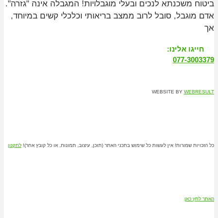
ביטוח משכנתא לנכים ובעלי מוגבלויות! המגבלה אינה "גזרה".
אדם מוגבל, סובל לרוב ממצב בריאותי וכלכלי קשים במיוחד,
אך
חייגו אלינו:
077-3003379
WEBSITE BY
WEBRESULT
כל הזכויות שמורות! אין לעשות כל שימוש בתכני האתר (תוכן, עיצוב, תמונות, או כל קובץ אחר)!
לתקנון
האתר לחץ כאן