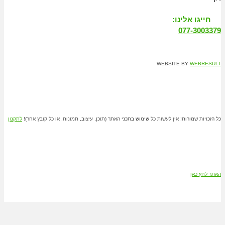
חייגו אלינו:
077-3003379
WEBSITE BY
WEBRESULT
כל הזכויות שמורות! אין לעשות כל שימוש בתכני האתר (תוכן, עיצוב, תמונות, או כל קובץ אחר)!
לתקנון
האתר לחץ כאן