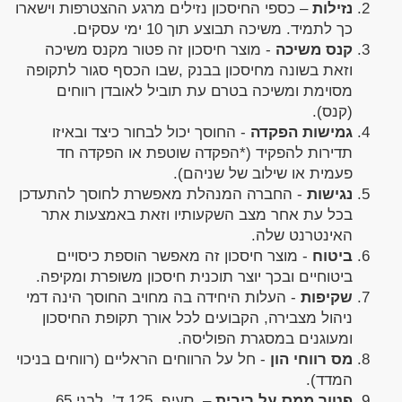
נזילות
– כספי החיסכון נזילים מרגע ההצטרפות וישארו
כך לתמיד. משיכה תבוצע תוך 10 ימי עסקים.
קנס משיכה
- מוצר חיסכון זה פטור מקנס משיכה
וזאת בשונה מחיסכון בבנק ,שבו הכסף סגור לתקופה
מסוימת ומשיכה בטרם עת תוביל לאובדן רווחים
(קנס).
גמישות הפקדה
- החוסך יכול לבחור כיצד ובאיזו
תדירות להפקיד (*הפקדה שוטפת או הפקדה חד
פעמית או שילוב של שניהם).
נגישות
- החברה המנהלת מאפשרת לחוסך להתעדכן
בכל עת אחר מצב השקעותיו וזאת באמצעות אתר
האינטרנט שלה.
ביטוח
- מוצר חיסכון זה מאפשר הוספת כיסויים
ביטוחיים ובכך יוצר תוכנית חיסכון משופרת ומקיפה.
שקיפות
- העלות היחידה בה מחויב החוסך הינה דמי
ניהול מצבירה, הקבועים לכל אורך תקופת החיסכון
ומעוגנים במסגרת הפוליסה.
מס רווחי הון
- חל על הרווחים הראליים (רווחים בניכוי
המדד).
פטור ממס על ריבית
– סעיף 125 ד’, לבני 65