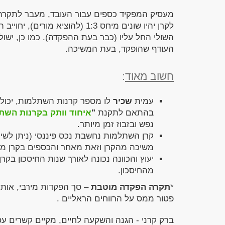
לקרן יהיו שונים מיחס 1:3 (להו
העודף שהופקד, בעת המשיכה.
חשוב מאוד
:
עמית
שכיר
לו מספר קרנות השתלמות, יכול 
בהתאם לתקנת
"
איחוד וותק בקרנות השת
נפש ובזבוז זמן מיותר.
קרן השתלמות נחשבת נכס פיננסי (ניתן לשי
משיכה מהקרן וזאת מאחר והכספים בקרן ממש
יעוץ והכוונה נכונה לאורך שנות החיסכון בקרן
מהחיסכון.
*
תקרה הפקדה מוטבת
– סך הפקדות מירבי, אותו
פטור ממס על הרווחים הראליים .
ברק קרני - הגנה והשקעה לחיים, מקיים קשרים ע