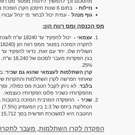
מהסכום וכך להמשיך ליהנות מפטור מס רווח 
נזילות
- בתום 6 שנות חיסכון הקרן הופכת נזילה ותישאר כך ללא הגבלת זמן.
גוף מנהל
- עמית יכול לבחור מי ינהל עבורו
מס הכנסה ומס רווח הון
:
עצמאי -
השולית שלו. יחד עם זאת, כדאי להפקיד עד
בגין הפקד
25%.
קרן השתלמות לעצמאי שהוא גם שכיר
: ב
שאחוזי הפרשה לקרן השתלמות והתקרות שלהן
בלבד
. לא ניתן לקבל הטבת מס כפולה, וסך 
מהפקדותיו כשכיר פלוס הפקדותיו כעצמאי.
שכיר -
ההטבה היא למשכורת חודשית בסך 15,712 ש"ח) או 10% מהשכר , לפי הנמוך מביניהם.
הפקדה לקרן השתלמות, מעבר לתקרה 