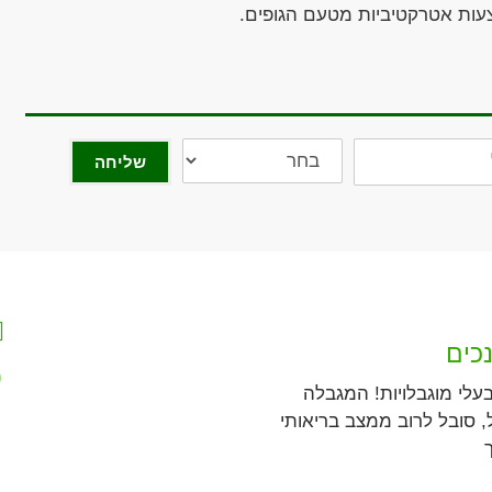
צעות אטרקטיביות מטעם הגופים.
מתעניין
שליחה
בביטוח
כים
9
עלי מוגבלויות! המגבלה
, סובל לרוב ממצב בריאותי