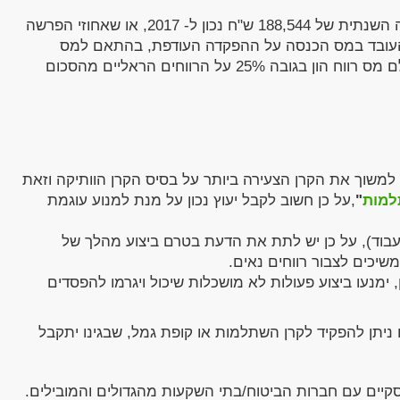
מעסיק המפקיד כספים עבור העובד, מעבר לתקרה השנתית של 188,544 ש"ח נכון ל- 2017, או שאחוזי הפרשה
ציא מורים), יחוייב העובד במס הכנסה על ההפקדה העודפת, בהתאם למס
השולי החל עליו (כבר בעת ההפקדה). כמו כן, ישולם מס רווח הון בגובה 25% על הרווחים הראליים מהסכום
למשוך את הקרן הצעירה ביותר על בסיס הקרן הוותיקה וזאת
למות
"
,על כן חשוב לקבל יעוץ נכון על מנת למנוע עוגמת
עבוד), על כן יש לתת את הדעת בטרם ביצוע מהלך של
יכים לצבור רווחים נאים.
, ימנעו ביצוע פעולות לא מושכלות שיכול ויגרמו להפסדים
 ניתן להפקיד לקרן השתלמות או קופת גמל, שבגינו יתקבל
סקיים עם חברות הביטוח/בתי השקעות מהגדולים והמובילים.