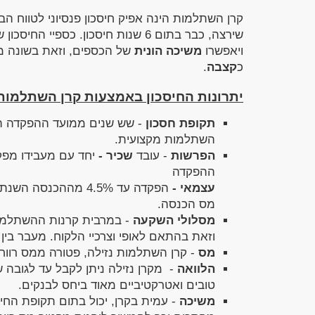
קרן השתלמות הינה אפיק חיסכון פנסיוני לטווח 
שירצה, כבר בתום 6 שנות חיסכון. כספ
ויאפשרו
משיכה הונית
של הכספים, וזאת בשונה מ
כ
קצבה
.
יתרונות החיסכון באמצעות קרן השתלמות
תקופת חסכון
- שש שנים ממועד ההפקדה ה
השתלמות מקצועית.
הפרשות
- עובד
שכיר -
ההפקדה
עצמאי -
מס הכנסה.
מסלולי השקעה
- במרבית קרנות ההשתלמות
וזאת בהתאם לאופי וצרכיי הלקוח. מעבר בין ה
מס
- קרן השתלמות נזילה, פטורה ממס רווחי הון (25% מס) עד לתקרת הפקדה
הלוואה
טובים ואטרקטיביים מאוד ביחס לבנקים.
משיכה
- עמית בקרן, יכול בתום תקופת החי