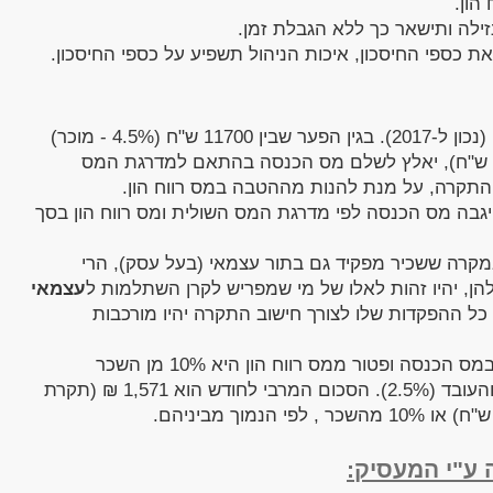
הון.
 את כספי החיסכון, איכות הניהול תשפיע על כספי החיסכון.
יכול להפקיד עד 18240 ש"ח לשנה (נכון ל-2017). בגין הפער שבין 11700 ש"ח (4.5% - מוכר)
לתקרה המזכה בפטור ממס רווח הון (18240 ש"ח), יאלץ לשלם מס הכנסה בהתאם למדרגת המס
 התקרה, על מנת להנות מההטבה במס רווח הון.
ות מעבר לסכום של 18,240 ש"ח, יגבה מס הכנסה לפי מדרגת המס השולית ומס רווח הון בסך
מקרה ששכיר מפקיד גם בתור עצמאי (בעל עסק), הרי
, יהיו זהות לאלו של מי שמפריש לקרן השתלמות ל
עצמאי
כל ההפקדות שלו לצורך חישוב התקרה יהיו מורכבות
ההפקדה המרבית המזכה בהטבות במס הכנסה ופטור ממס רווח הון היא 10% מן השכר
הנחלקות ביחס של 1:3 בין המעסיק (7.5%) והעובד (2.5%). הסכום המרבי לחודש הוא 1,571 ₪ (תקרת
ע"י המעסיק: