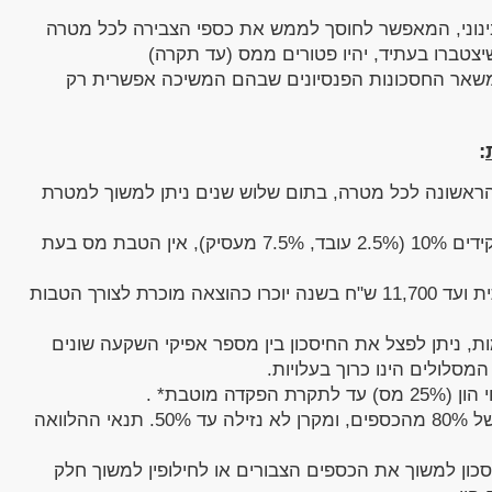
הבינוני, המאפשר לחוסך לממש את כספי הצבירה לכל מטרה
יי החיסכון שיצטברו בעתיד, יהיו פטורים ממס (עד תקרה)
שאר החסכונות הפנסיונים שבהם המשיכה אפשרית רק
:
ראשונה לכל מטרה, בתום שלוש שנים ניתן למשוך למטרת
יחד עם מעבידו מפקידים 10% (2.5% עובד, 7.5% מעסיק), אין הטבת מס בעת
הפקדה עד 4.5% מההכנסה השנתית ועד 11,700 ש"ח בשנה יוכרו כהוצאה מוכרת לצורך הטבות
, ניתן לפצל את החיסכון בין מספר אפיקי השקעה שונים
מסלולים הינו כרוך בעלויות.
 מוטבת* .
- מקרן נזילה ניתן לקבל עד לגובה של 80% מהכספים, ומקרן לא נזילה עד 50%. תנאי ההלוואה
סכון למשוך את הכספים הצבורים או לחילופין למשוך חלק