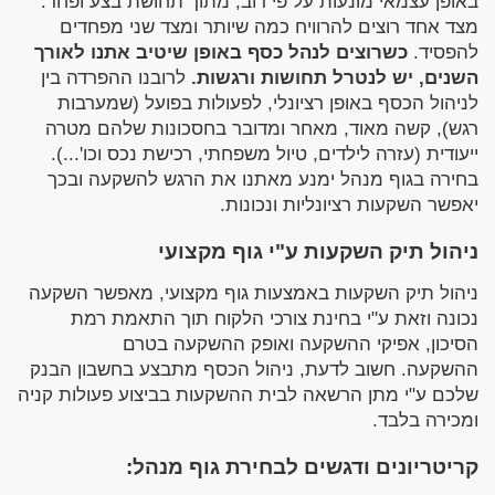
באופן עצמאי מונעות על פי רוב, מתוך תחושת בצע ופחד.
מצד אחד רוצים להרוויח כמה שיותר ומצד שני מפחדים
להפסיד.
כשרוצים לנהל כסף באופן שיטיב אתנו לאורך
השנים, יש לנטרל תחושות ורגשות.
לרובנו ההפרדה בין
לניהול הכסף באופן רציונלי, לפעולות בפועל (שמערבות
רגש), קשה מאוד, מאחר ומדובר בחסכונות שלהם מטרה
ייעודית (עזרה לילדים, טיול משפחתי, רכישת נכס וכו'...).
בחירה בגוף מנהל ימנע מאתנו את הרגש להשקעה ובכך
יאפשר השקעות רציונליות ונכונות.
ניהול תיק השקעות ע"י גוף מקצועי
ניהול תיק השקעות באמצעות גוף מקצועי, מאפשר השקעה
נכונה וזאת ע"י בחינת צורכי הלקוח תוך התאמת רמת
הסיכון, אפיקי ההשקעה ואופק ההשקעה בטרם
ההשקעה. חשוב לדעת, ניהול הכסף מתבצע בחשבון הבנק
שלכם ע"י מתן הרשאה לבית ההשקעות בביצוע פעולות קניה
ומכירה בלבד.
קריטריונים ודגשים לבחירת גוף מנהל: