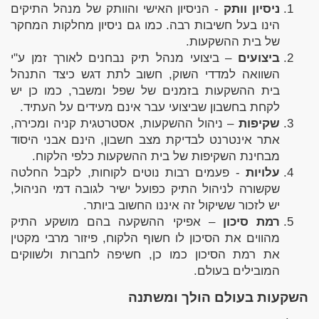
ניסיון וותק
- הניסיון האישי והוותק של מנהל התיקים
הינו בעל חשיבות רבה. כמו גם ניסיון מחלקות המחקר
של בית ההשקעות.
ביצועים
– ביצועי מנהל תיק נבחנים לאורך זמן ע"י
השוואה למדדי השוק, חשוב לתת דגש כיצד התנהל
בית ההשקעות בזמנים של שפל ומשבר, כמו כן יש
לקחת בחשבון שביצועי עבר אינם מעידים על העתיד.
שקיפות
– ניהול ההשקעות, אסטרטגית קניה ומכירה,
אתר אינטרנט לבדיקת מצב חשבון, הינם אבני היסוד
מבחינת השקיפות של בית ההשקעות כלפי הלקוח.
עלויות
- פעמים רבות נוטים לקוחות, לקבל החלטה
שקשורה לניהול התיק כפועל ישיר לגובה דמי הניהול,
יש לזכור ששיקול זה איננו החשוב ביותר.
רמת סיכון
– אפיקי ההשקעה בהם מושקע התיק
מהווים את הסיכון לו חשוף הלקוח, פיזור מרבי מקטין
את רמת הסיכון כמו כן, חשיפה לחברות ולשווקים
המובילים בעולם.
השקעות בעולם הולך ומשתנה