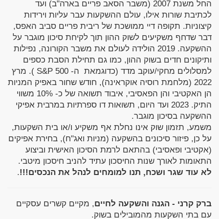
החל משנת 2007 (משבר הסאב פריים בארה"ב) ועד
לכתיבת שורות אילו, עולם ההשקעות עבר עליות וירידות
קיצוניות. תקופה דיי ממושכת של ריבית פריים סביב האפס,
דבר שדחף משקיעים לשוק ההון תוך לקיחת סיכון מוגבר על
ההשקעה. 2019 הולידה לעולם את משבר הקורונה, נפילות
ותיקונים חדים בשוק ההון, כמו גם תחילת הסבת כספים
למסלולים מחקי/עוקב מדד (כדוגמאת ה- S&P 500 ). מרץ
2022 (מלחמת רוסיה אוקראינה), חודש שחור באפיק המניות
הן האקטיבי והן הפאסיבי, איבוד תשואה של כ- 10% משווי
התיק. 2023 ועד היום, תשואות דו ספרתיות במרבית אפיקי
ההשקעה בסיכון מוגבר.
משמע, תזמון שוק אינו נחלת אף משקיע ו/או בית השקעות,
על כן, פיזור סיכונים בהשקעה (מניות ואג"ח), בחירת אפיקים
(אקטיבי ופאסיבי) בהתאם לרמת הסיכון האישית וביצוע
התאומות לאורך שנות החיסכון עתיד להניב חיסכון מיטבי.
לא עוד שגר ושכח, תנו למומחים לנהל את הנכסים!!!
.
ברק קרני - הגנה והשקעה לחיים
, מקיים קשרים עסקיים
עם בתי השקעות מהמובילים בשוק.