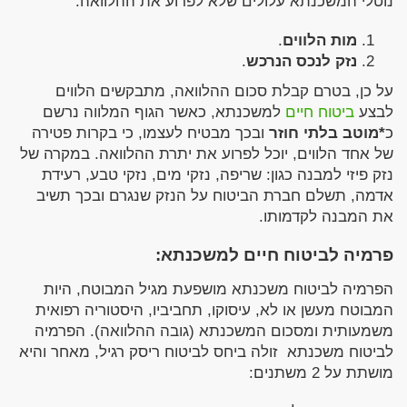
נוטלי המשכנתא עלולים שלא לפרוע את ההלוואה:
מות הלווים
.
נזק לנכס הנרכש
.
על כן, בטרם קבלת סכום ההלוואה, מתבקשים הלווים
לבצע
ביטוח חיים
למשכנתא, כאשר הגוף המלווה נרשם
כ
*מוטב בלתי חוזר
ובכך מבטיח לעצמו, כי בקרות פטירה
של אחד הלווים, יוכל לפרוע את יתרת ההלוואה. במקרה של
נזק פיזי למבנה כגון: שריפה, נזקי מים, נזקי טבע, רעידת
אדמה, תשלם חברת הביטוח על הנזק שנגרם ובכך תשיב
את המבנה לקדמותו.
פרמיה לביטוח חיים למשכנתא:
הפרמיה לביטוח משכנתא מושפעת מגיל המבוטח, היות
המבוטח מעשן או לא, עיסוקו, תחביביו, היסטוריה רפואית
משמעותית ומסכום המשכנתא (גובה ההלוואה). הפרמיה
לביטוח משכנתא זולה ביחס לביטוח ריסק רגיל, מאחר והיא
מושתת על 2 משתנים: