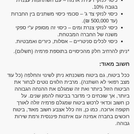
כיסוי לנזקי רעידת אדמה – עם השתתפות עצמית
בגובה 10%.
כיסוי לנזקי צד ג' – סכומי כיסוי משתנים בין החברות
(עד 500,000 ₪).
כיסוי לנזקי צנרת ומים – כיסוי זה מסופק ע"י ספקי
משנה של החברה המבטחת.
כיסוי לכלים סניטריים – אסלות, כיורים ואמבטיות.
*ניתן להרחיב חלק מהכיסויים בתוספת פרמיה (תשלום).
חשוב מאוד:
ככל ביטוח, גם ביטוח משכנתא ניתן לשינוי והחלפה (כל עוד
מצב רפואי לא השתנה). מרבית הלווים נוטים לבחור את
הביטוח הזול ביותר ואת זה שמגלם את ההנחה הגבוהה
ביותר, אך שוכחים כי מדובר בביטוח להמון שנים. על
כן חשוב וכדאי לרכוש ביטוח שמגלם פרמיה זולה לאורך
תקופה ארוכה. כמו כן, וזה כלל אצבע חשוב מאוד, ביטוח
רוכשים בחברה אמינה עם איתנות פיננסית ורמת שירות
גבוהה.